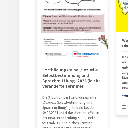
Wel
Ukr
Das
e.V
unte
Fortbildungsreihe „Sexuelle
zeig
Selbstbestimmung und
Bran
Sprachmittlung“ 2024 (leicht
auc
veränderte Termine)
BBA
wei
Die 3. Edition der Fortbildungsreihe
„Sexuelle Selbstbestimmung und

Sprachmittlung“ geht bald los! Am
09.02.2024 findet das Auftakttreffen in
der BBAG Brandenburg statt, und die
folgende 10 inhaltlichen Termine