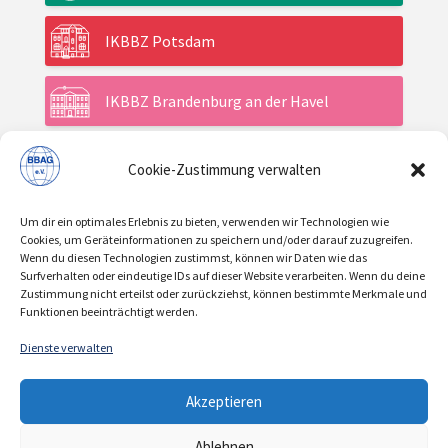
IKBBZ Potsdam
IKBBZ Brandenburg an der Havel
Cookie-Zustimmung verwalten
Aktuelles
Um dir ein optimales Erlebnis zu bieten, verwenden wir Technologien wie
Veranstaltungen
Cookies, um Geräteinformationen zu speichern und/oder darauf zuzugreifen.
Wenn du diesen Technologien zustimmst, können wir Daten wie das
Surfverhalten oder eindeutige IDs auf dieser Website verarbeiten. Wenn du deine
Zustimmung nicht erteilst oder zurückziehst, können bestimmte Merkmale und
Über uns / Verein
Funktionen beeinträchtigt werden.
Dienste verwalten
KONTAKT
IMPRESSUM
DATENSCHUTZ
|
|
Akzeptieren
COOKIE-RICHTLINIE
Ablehnen