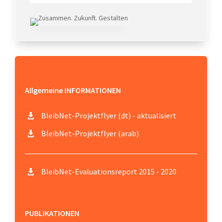
Allgemeine INFORMATIONEN
BleibNet-Projektflyer (dt) - aktualisiert

BleibNet-Projektflyer (arab)

BleibNet-Evaluationsreport 2015 - 2020

PUBLIKATIONEN