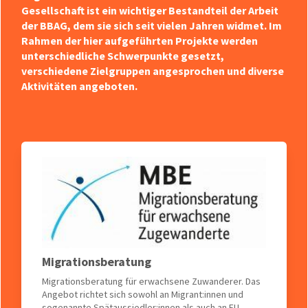
Gesellschaft ist ein wichtiger Bestandteil der Arbeit
der BBAG, dem sie sich seit vielen Jahren widmet. Im
Rahmen der hier aufgeführten Projekte werden
unterschiedliche Schwerpunkte gesetzt,
verschiedene Zielgruppen angesprochen und diverse
Aktivitäten angeboten.
Migrationsberatung
Migrationsberatung für erwachsene Zuwanderer. Das
Angebot richtet sich sowohl an Migrant:innen und
sogenannte Spätaussiedler:innen als auch an EU-