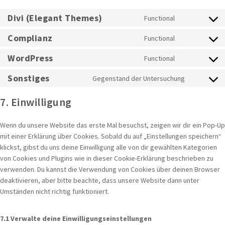
Divi (Elegant Themes)
Functional
Consent
to
Complianz
Functional
Consent
service
to
divi-
WordPress
Functional
Consent
service
(elegant-
to
complianz
Sonstiges
Gegenstand der Untersuchung
themes)
Consent
service
to
wordpress
7. Einwilligung
service
sonstiges
Wenn du unsere Website das erste Mal besuchst, zeigen wir dir ein Pop-Up
mit einer Erklärung über Cookies. Sobald du auf „Einstellungen speichern“
klickst, gibst du uns deine Einwilligung alle von dir gewählten Kategorien
von Cookies und Plugins wie in dieser Cookie-Erklärung beschrieben zu
verwenden. Du kannst die Verwendung von Cookies über deinen Browser
deaktivieren, aber bitte beachte, dass unsere Website dann unter
Umständen nicht richtig funktioniert.
7.1 Verwalte deine Einwilligungseinstellungen