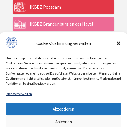
IKBBZ Potsdam
IKBBZ Brandenburg an der Havel
Cookie-Zustimmung verwalten
Aktuelles
Um dir ein optimales Erlebnis zu bieten, verwenden wir Technologien wie
Veranstaltungen
Cookies, um Geräteinformationen zu speichern und/oder darauf zuzugreifen.
Wenn du diesen Technologien zustimmst, können wir Daten wie das
Surfverhalten oder eindeutige IDs auf dieser Website verarbeiten. Wenn du deine
Zustimmung nicht erteilst oder zurückziehst, können bestimmte Merkmale und
Über uns / Verein
Funktionen beeinträchtigt werden.
Dienste verwalten
KONTAKT
IMPRESSUM
DATENSCHUTZ
|
|
Akzeptieren
COOKIE-RICHTLINIE
Ablehnen