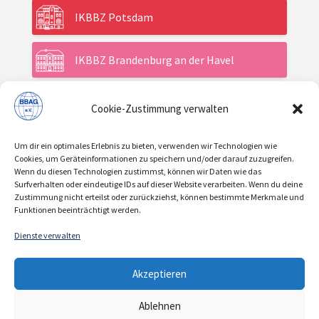
IKBBZ Potsdam
IKBBZ Brandenburg an der Havel
Cookie-Zustimmung verwalten
Aktuelles
Um dir ein optimales Erlebnis zu bieten, verwenden wir Technologien wie
Veranstaltungen
Cookies, um Geräteinformationen zu speichern und/oder darauf zuzugreifen.
Wenn du diesen Technologien zustimmst, können wir Daten wie das
Surfverhalten oder eindeutige IDs auf dieser Website verarbeiten. Wenn du deine
Zustimmung nicht erteilst oder zurückziehst, können bestimmte Merkmale und
Über uns / Verein
Funktionen beeinträchtigt werden.
Dienste verwalten
KONTAKT
IMPRESSUM
DATENSCHUTZ
|
|
Akzeptieren
COOKIE-RICHTLINIE
Ablehnen