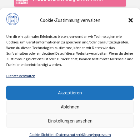
Cookie-Zustimmung verwalten
Aktuelles
Um dir ein optimales Erlebnis zu bieten, verwenden wir Technologien wie
Veranstaltungen
Cookies, um Geräteinformationen zu speichern und/oder darauf zuzugreifen.
Wenn du diesen Technologien zustimmst, können wir Daten wie das
Surfverhalten oder eindeutige IDs auf dieser Website verarbeiten. Wenn du deine
Zustimmung nicht erteilst oder zurückziehst, können bestimmte Merkmale und
Über uns / Verein
Funktionen beeinträchtigt werden.
Dienste verwalten
KONTAKT
IMPRESSUM
DATENSCHUTZ
|
|
Akzeptieren
COOKIE-RICHTLINIE
Ablehnen
© 2021 | BBAG e.V.
Einstellungen ansehen
Cookie-Richtlinie
Datenschutzerklärung
Impressum