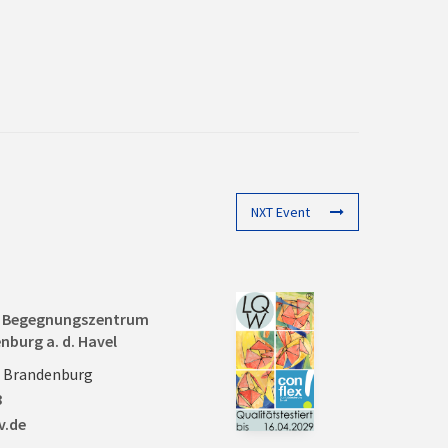
NXT Event
nd Begegnungszentrum
nburg a. d. Havel
0 Brandenburg
8
v.de