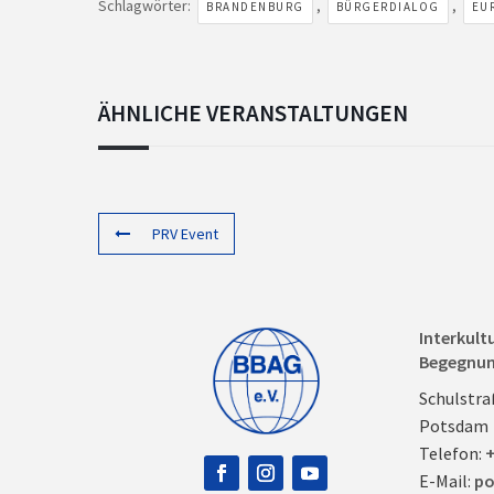
Schlagwörter:
,
,
BRANDENBURG
BÜRGERDIALOG
EU
ÄHNLICHE VERANSTALTUNGEN
PRV Event
Interkult
Begegnu
Schulstra
Potsdam
Telefon:
+
E-Mail:
po