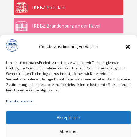
IKBBZ Potsdam
IKBBZ Brandenburg an der Havel
Cookie-Zustimmung verwalten
Aktuelles
Um dir ein optimales Erlebnis zu bieten, verwenden wir Technologien wie
Veranstaltungen
Cookies, um Geräteinformationen zu speichern und/oder darauf zuzugreifen.
Wenn du diesen Technologien zustimmst, können wir Daten wie das
Surfverhalten oder eindeutige IDs auf dieser Website verarbeiten. Wenn du deine
Zustimmung nicht erteilst oder zurückziehst, können bestimmte Merkmale und
Über uns / Verein
Funktionen beeinträchtigt werden.
Dienste verwalten
KONTAKT
IMPRESSUM
DATENSCHUTZ
|
|
Akzeptieren
COOKIE-RICHTLINIE
Ablehnen