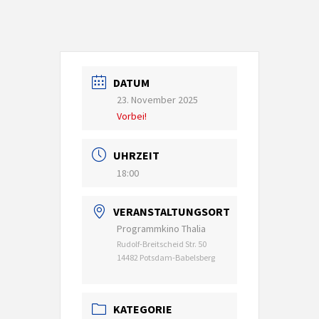
DATUM
23. November 2025
Vorbei!
UHRZEIT
18:00
VERANSTALTUNGSORT
Programmkino Thalia
Rudolf-Breitscheid Str. 50
14482 Potsdam-Babelsberg
KATEGORIE