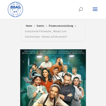
Home
Events
Präsenzveranstaltung
Europäische Filmwoche: „Rezept zum
Glücklichsein – Kochen auf Ukrainisch“