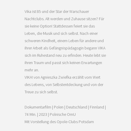
Vika ist 85 und der Star der Warschauer
Nachtclubs. Alt werden und Zuhause sitzen? Für
sie keine Option! Stattdessen feiert sie das
Leben, die Musik und sich selbst. Nach einer
schweren Kindheit, einem Leben für andere und
ihrer Arbeit als Gefängnispädagogin begann VIKA
sich im Ruhestand neu zu erfinden. Heute lebt sie
ihren Traum und passt sich keinen Erwartungen
mehr an.
VIKA! von Agnieszka Zwiefka erzählt vom Wert
des Lebens, von Selbstentdeckung und von der
Treue zu sich selbst.
Dokumentarfilm | Polen | Deutschland | Finnland |
74 Min. | 2023 | Polnische OmU
Mit Vorstellung des Opole-Clubs Potsdam