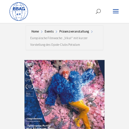
Home
Events
Präsenzveranstaltung
Europäische Filmwoche: „Vika!“ mit kurzer
Vorstellung des Opole-Clubs Potsdam