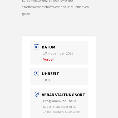
kurze Vorstellung zu den jeweiligen
Städtepartnerschaftsvereinen und -initiativen
geben.
DATUM
19. November 2025
Vorbei!
UHRZEIT
18:00
VERANSTALTUNGSORT
Programmkino Thalia
Rudolf-Breitscheid Str. 50
14482 Potsdam-Babelsberg