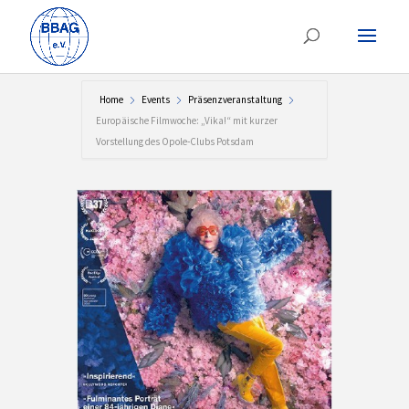
Home
Events
Präsenzveranstaltung
Europäische Filmwoche: „Vika!“ mit kurzer
Vorstellung des Opole-Clubs Potsdam