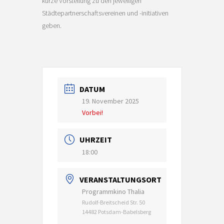
kurze Vorstellung zu den jeweiligen
Städtepartnerschaftsvereinen und -initiativen
geben.
DATUM
19. November 2025
Vorbei!
UHRZEIT
18:00
VERANSTALTUNGSORT
Programmkino Thalia
Rudolf-Breitscheid Str. 50
14482 Potsdam-Babelsberg