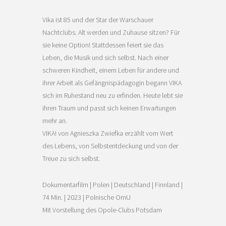
Vika ist 85 und der Star der Warschauer
Nachtclubs. Alt werden und Zuhause sitzen? Für
sie keine Option! Stattdessen feiert sie das
Leben, die Musik und sich selbst. Nach einer
schweren Kindheit, einem Leben für andere und
ihrer Arbeit als Gefängnispädagogin begann VIKA
sich im Ruhestand neu zu erfinden. Heute lebt sie
ihren Traum und passt sich keinen Erwartungen
mehr an.
VIKA! von Agnieszka Zwiefka erzählt vom Wert
des Lebens, von Selbstentdeckung und von der
Treue zu sich selbst.
Dokumentarfilm | Polen | Deutschland | Finnland |
74 Min. | 2023 | Polnische OmU
Mit Vorstellung des Opole-Clubs Potsdam