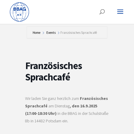
Home
Events
Französisches Sprachcafé
Französisches
Sprachcafé
Wir laden Sie ganz herzlich zum
Französisches
Sprachcafé
am Dienstag
, den 16.9.2025
(17:00-18:30 Uhr)
in die BBAG in der Schulstraße
8b in 14482 Potsdam ein.