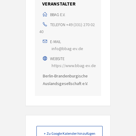
VERANSTALTER
BBAG E.V.
+49 (331) 270 02
TELEFON
40
E-MAIL
info@bbag-ev.de
WEBSITE
https://www.bbag-ev.de
Berlin-Brandenburgische
Auslandsgesellschaft e.V.
+ Zu Google Kalender hinzufügen