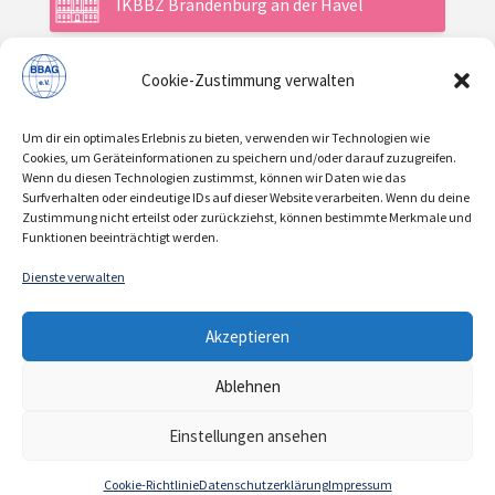
IKBBZ Brandenburg an der Havel
Cookie-Zustimmung verwalten
Aktuelles
Um dir ein optimales Erlebnis zu bieten, verwenden wir Technologien wie
Veranstaltungen
Cookies, um Geräteinformationen zu speichern und/oder darauf zuzugreifen.
Wenn du diesen Technologien zustimmst, können wir Daten wie das
Surfverhalten oder eindeutige IDs auf dieser Website verarbeiten. Wenn du deine
Zustimmung nicht erteilst oder zurückziehst, können bestimmte Merkmale und
Über uns / Verein
Funktionen beeinträchtigt werden.
Dienste verwalten
KONTAKT
IMPRESSUM
DATENSCHUTZ
|
|
Akzeptieren
COOKIE-RICHTLINIE
Ablehnen
© 2021 | BBAG e.V.
Einstellungen ansehen
Cookie-Richtlinie
Datenschutzerklärung
Impressum