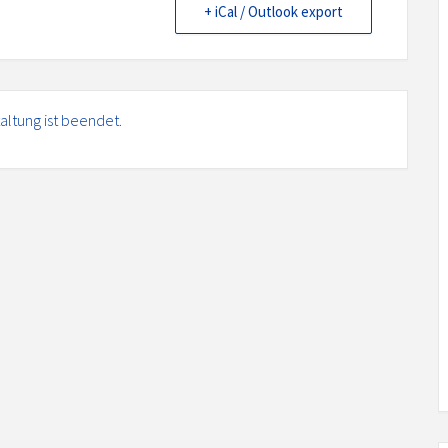
+ iCal / Outlook export
altung ist beendet.