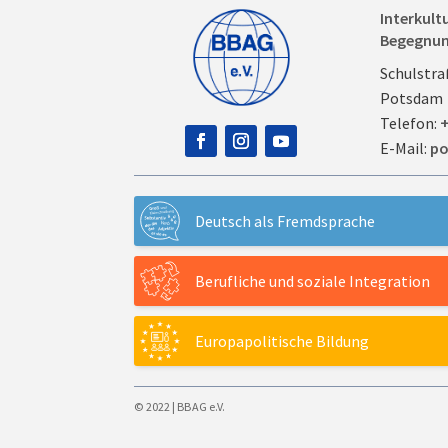
Interkult
Begegnu
Schulstra
Potsdam
Telefon:
+
E-Mail:
po
Deutsch als Fremdsprache
Berufliche und soziale Integration
Europapolitische Bildung
© 2022 | BBAG e.V.