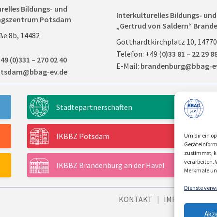
urelles Bildungs- und
Interkulturelles Bildungs- u
ngszentrum Potsdam
„Gertrud von Saldern“ Brande
ße 8b, 14482
Gotthardtkirchplatz 10, 1477
Telefon: +49 (
0)33 81 – 22 29 8
49 (0)331 – 270 02 40
E-Mail:
brandenburg@bbag-e
tsdam@bbag-ev.de
Städtepartnerschaften
IKBBZ Potsdam
Um dir ein op
Geräteinform
zustimmst, kö
verarbeiten.
IKBBZ Brandenburg an der Havel
Merkmale und
Dienste verw
KONTAKT
|
IMPRESSUM
|
Akz