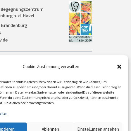
nd Begegnungszentrum
nburg a. d. Havel
0 Brandenburg
8
v.de
Aktuelles
Cookie-Zustimmung verwalten
Veranstaltungen
timales Erlebnis zu bieten, verwenden wir Technologien wie Cookies, um
ationen zu speichern und/oder darauf zuzugreifen. Wenn du diesen Technologien
nnen wir Daten wie das Surfverhalten oder eindeutige IDs auf dieser Website
 Wenn du deine Zustimmung nicht erteilst oder zurückziehst, können bestimmte
Über uns / Verein
 Funktionen beeinträchtigt werden.
alten
DATENSCHUTZ
|
COOKIE-RICHTLINIE
|
AGB
eptieren
Ablehnen
Einstellungen ansehen