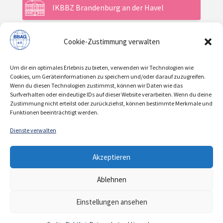
IKBBZ Brandenburg an der Havel
Cookie-Zustimmung verwalten
Aktuelles
Um dir ein optimales Erlebnis zu bieten, verwenden wir Technologien wie
Veranstaltungen
Cookies, um Geräteinformationen zu speichern und/oder darauf zuzugreifen.
Wenn du diesen Technologien zustimmst, können wir Daten wie das
Surfverhalten oder eindeutige IDs auf dieser Website verarbeiten. Wenn du deine
Zustimmung nicht erteilst oder zurückziehst, können bestimmte Merkmale und
Über uns / Verein
Funktionen beeinträchtigt werden.
Dienste verwalten
KONTAKT
IMPRESSUM
DATENSCHUTZ
|
|
Akzeptieren
COOKIE-RICHTLINIE
Ablehnen
© 2021 | BBAG e.V.
Einstellungen ansehen