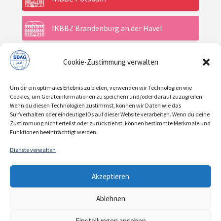
IKBBZ Brandenburg an der Havel
Cookie-Zustimmung verwalten
Aktuelles
Um dir ein optimales Erlebnis zu bieten, verwenden wir Technologien wie
Veranstaltungen
Cookies, um Geräteinformationen zu speichern und/oder darauf zuzugreifen.
Wenn du diesen Technologien zustimmst, können wir Daten wie das
Surfverhalten oder eindeutige IDs auf dieser Website verarbeiten. Wenn du deine
Zustimmung nicht erteilst oder zurückziehst, können bestimmte Merkmale und
Über uns / Verein
Funktionen beeinträchtigt werden.
Dienste verwalten
KONTAKT
IMPRESSUM
DATENSCHUTZ
|
|
Akzeptieren
COOKIE-RICHTLINIE
Ablehnen
© 2021 | BBAG e.V.
Einstellungen ansehen