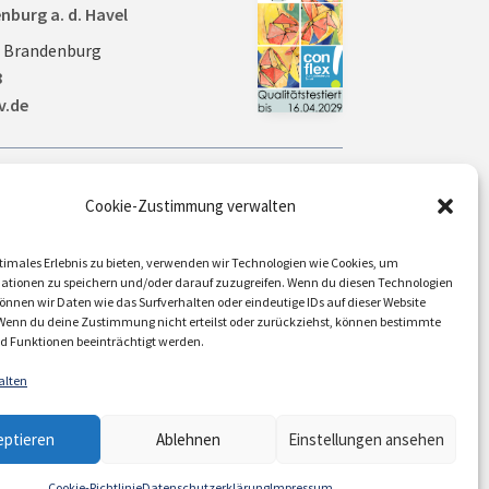
nburg a. d. Havel
0 Brandenburg
8
v.de
Aktuelles
Cookie-Zustimmung verwalten
Veranstaltungen
timales Erlebnis zu bieten, verwenden wir Technologien wie Cookies, um
ationen zu speichern und/oder darauf zuzugreifen. Wenn du diesen Technologien
nnen wir Daten wie das Surfverhalten oder eindeutige IDs auf dieser Website
 Wenn du deine Zustimmung nicht erteilst oder zurückziehst, können bestimmte
Über uns / Verein
 Funktionen beeinträchtigt werden.
alten
DATENSCHUTZ
|
COOKIE-RICHTLINIE
|
AGB
eptieren
Ablehnen
Einstellungen ansehen
Cookie-Richtlinie
Datenschutzerklärung
Impressum