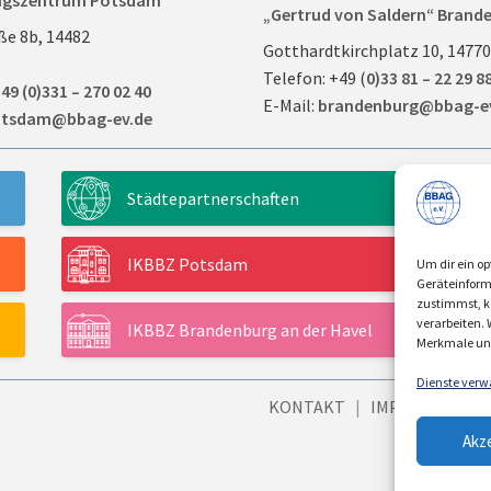
ngszentrum Potsdam
„Gertrud von Saldern“ Brande
ße 8b, 14482
Gotthardtkirchplatz 10, 1477
Telefon: +49 (
0)33 81 – 22 29 8
49 (0)331 – 270 02 40
E-Mail:
brandenburg@bbag-e
tsdam@bbag-ev.de
Städtepartnerschaften
IKBBZ Potsdam
Um dir ein op
Geräteinform
zustimmst, kö
verarbeiten.
IKBBZ Brandenburg an der Havel
Merkmale und
Dienste verw
KONTAKT
|
IMPRESSUM
|
Akz