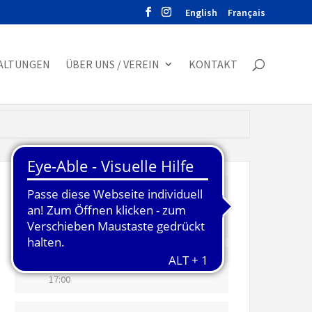
English
Français
ALTUNGEN
ÜBER UNS / VEREIN
KONTAKT
DATUM
2. April 2025
Vorbei!
UHRZEIT
17:00