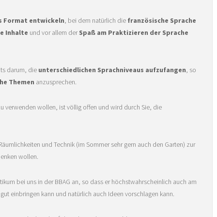
s Format entwickeln
, bei dem natürlich die
französische Sprache
e Inhalte
und vor allem der
Spaß am Praktizieren der Sprache
its darum, die
unterschiedlichen Sprachniveaus aufzufangen
, so
iche Themen
anzusprechen.
u verwenden wollen, ist völlig offen und wird durch Sie, die
ie Räumlichkeiten und Technik (im Sommer sehr gern auch den Garten) zur
denken wollen.
tikum bei uns in der BBAG an, so dass er höchstwahrscheinlich auch am
h gut einbringen kann und natürlich auch Ideen vorschlagen kann.