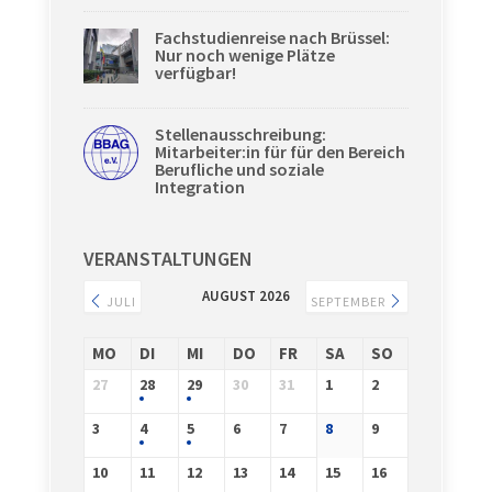
Fachstudienreise nach Brüssel:
Nur noch wenige Plätze
verfügbar!
Stellenausschreibung:
Mitarbeiter:in für für den Bereich
Berufliche und soziale
Integration
VERANSTALTUNGEN
AUGUST 2026
JULI
SEPTEMBER
MO
DI
MI
DO
FR
SA
SO
27
28
29
30
31
1
2
3
4
5
6
7
8
9
10
11
12
13
14
15
16