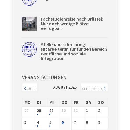
Fachstudienreise nach Brüssel:
Nur noch wenige Plätze
verfügbar!
Stellenausschreibung:
Mitarbeiter:in für für den Bereich
Berufliche und soziale
Integration
VERANSTALTUNGEN
AUGUST 2026
JULI
SEPTEMBER
MO
DI
MI
DO
FR
SA
SO
27
28
29
30
31
1
2
3
4
5
6
7
8
9