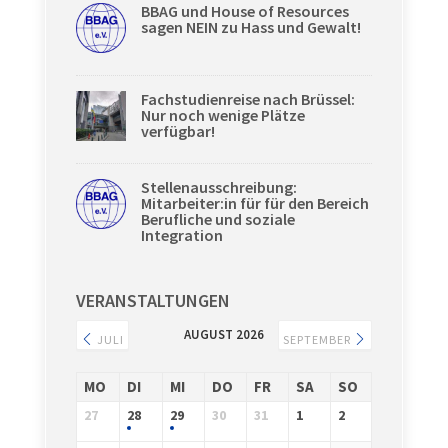
BBAG und House of Resources
sagen NEIN zu Hass und Gewalt!
Fachstudienreise nach Brüssel:
Nur noch wenige Plätze
verfügbar!
Stellenausschreibung:
Mitarbeiter:in für für den Bereich
Berufliche und soziale
Integration
VERANSTALTUNGEN
AUGUST 2026
JULI
SEPTEMBER
MO
DI
MI
DO
FR
SA
SO
27
28
29
30
31
1
2