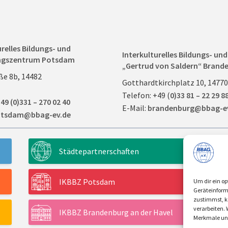
urelles Bildungs- und
Interkulturelles Bildungs- u
ngszentrum Potsdam
„Gertrud von Saldern“ Brande
ße 8b, 14482
Gotthardtkirchplatz 10, 1477
Telefon: +49 (
0)33 81 – 22 29 8
49 (0)331 – 270 02 40
E-Mail:
brandenburg@bbag-e
tsdam@bbag-ev.de
Städtepartnerschaften
IKBBZ Potsdam
Um dir ein op
Geräteinform
zustimmst, kö
verarbeiten.
IKBBZ Brandenburg an der Havel
Merkmale und