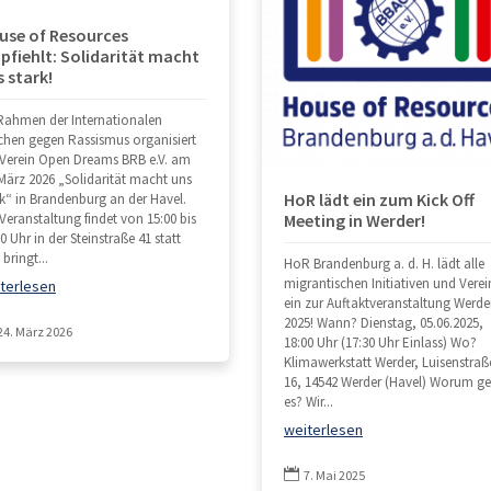
use of Resources
pfiehlt: Solidarität macht
s stark!
Rahmen der Internationalen
hen gegen Rassismus organisiert
 Verein Open Dreams BRB e.V. am
 März 2026 „Solidarität macht uns
HoR lädt ein zum Kick Off
rk“ in Brandenburg an der Havel.
Meeting in Werder!
 Veranstaltung findet von 15:00 bis
0 Uhr in der Steinstraße 41 statt
bringt...
HoR Brandenburg a. d. H. lädt alle
migrantischen Initiativen und Verei
terlesen
ein zur Auftaktveranstaltung Werde
2025! Wann? Dienstag, 05.06.2025,
24. März 2026
18:00 Uhr (17:30 Uhr Einlass) Wo?
Klimawerkstatt Werder, Luisenstraß
16, 14542 Werder (Havel) Worum ge
es? Wir...
weiterlesen

7. Mai 2025