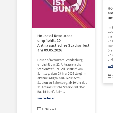
Ho
em
un
Im 
Woc
House of Resources
der
empfiehlt: 20.
27.
Antirassistisches Stadionfest
sta
am 09.05.2026
Die
22:0
und 
House of Resources Brandenburg
empfiehlt das 20. Antirassistische
wei
Stadionfest "Der Ball ist bunt". Am
Samstag, dem 09. Mai 2026 steigt im

altehrwürdigen Karl-Liebknecht-
Stadion zu Babelsberg ab 10 Uhr das
20. Antirassistische Stadionfest "Der
Ball ist bunt". Beim...
weiterlesen

5. Mai 2026