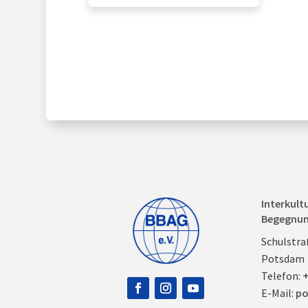
Interkult
Begegnu
Schulstra
Potsdam
Telefon:
+
E-Mail:
po