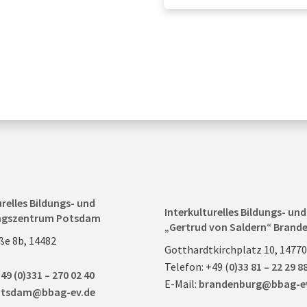
urelles Bildungs- und
Interkulturelles Bildungs- u
ngszentrum Potsdam
„Gertrud von Saldern“ Brande
ße 8b, 14482
Gotthardtkirchplatz 10, 1477
Telefon: +49 (
0)33 81 – 22 29 8
49 (0)331 – 270 02 40
E-Mail:
brandenburg@bbag-e
tsdam@bbag-ev.de