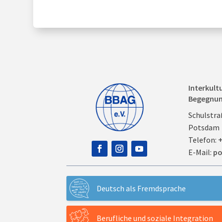
Interkult
Begegnu
Schulstra
Potsdam
Telefon:
+
E-Mail:
po
Deutsch als Fremdsprache
Berufliche und soziale Integration