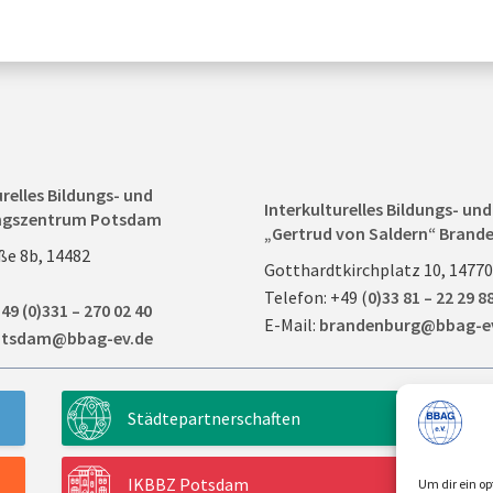
urelles Bildungs- und
Interkulturelles Bildungs- u
ngszentrum Potsdam
„Gertrud von Saldern“ Brande
ße 8b, 14482
Gotthardtkirchplatz 10, 1477
Telefon: +49 (
0)33 81 – 22 29 8
49 (0)331 – 270 02 40
E-Mail:
brandenburg@bbag-e
tsdam@bbag-ev.de
Städtepartnerschaften
IKBBZ Potsdam
Um dir ein op