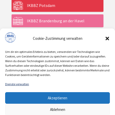
IKBBZ Potsdam
IKBBZ Brandenburg an der Havel
Cookie-Zustimmung verwalten
Aktuelles
Um dir ein optimales Erlebnis zu bieten, verwenden wir Technologien wie
Veranstaltungen
Cookies, um Geräteinformationen zu speichern und/oder darauf zuzugreifen.
Wenn du diesen Technologien zustimmst, können wir Daten wie das
Surfverhalten oder eindeutige IDs auf dieser Website verarbeiten. Wenn du deine
Zustimmung nicht erteilst oder zurückziehst, können bestimmte Merkmale und
Über uns / Verein
Funktionen beeinträchtigt werden.
Dienste verwalten
KONTAKT
IMPRESSUM
DATENSCHUTZ
|
|
Akzeptieren
COOKIE-RICHTLINIE
Ablehnen