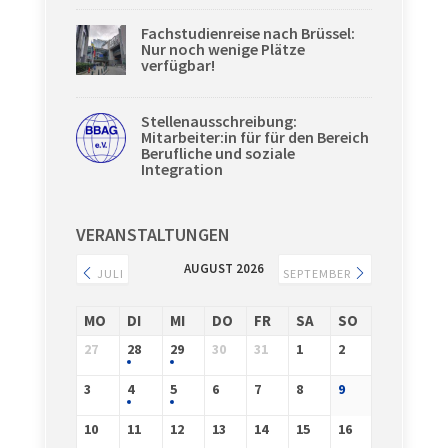
Fachstudienreise nach Brüssel:
Nur noch wenige Plätze
verfügbar!
Stellenausschreibung:
Mitarbeiter:in für für den Bereich
Berufliche und soziale
Integration
VERANSTALTUNGEN
AUGUST 2026
JULI
SEPTEMBER
MO
DI
MI
DO
FR
SA
SO
27
28
29
30
31
1
2
3
4
5
6
7
8
9
10
11
12
13
14
15
16