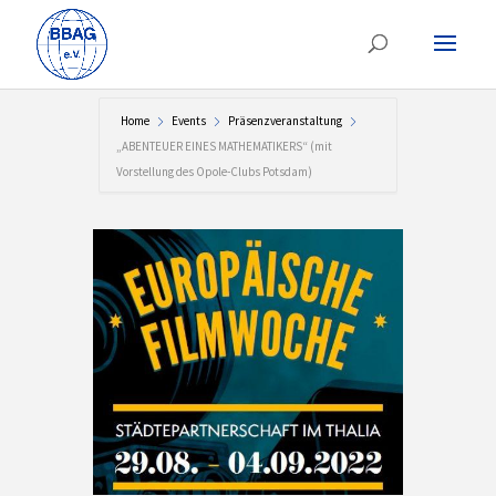
Home
Events
Präsenzveranstaltung
„ABENTEUER EINES MATHEMATIKERS“ (mit
Vorstellung des Opole-Clubs Potsdam)