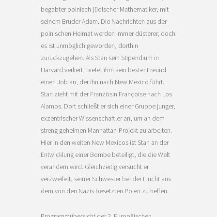
begabter polnisch-jüdischer Mathematiker, mit
seinem Bruder Adam. Die Nachrichten aus der
polnischen Heimat werden immer düsterer, doch
es ist unmöglich geworden, dorthin
zurückzugehen. Als Stan sein Stipendium in
Harvard verliert, bietet ihm sein bester Freund
einen Job an, der ihn nach New Mexico führt.
Stan zieht mit der Französin Françoise nach Los
Alamos. Dort schließt er sich einer Gruppe junger,
exzentrischer Wissenschaftler an, um an dem
streng geheimen Manhattan-Projekt zu arbeiten.
Hier in den weiten New Mexicos ist Stan an der
Entwicklung einer Bombe beteiligt, die die Welt
verändern wird. Gleichzeitig versucht er
verzweifelt, seiner Schwester bei der Flucht aus
dem von den Nazis besetzten Polen zu helfen.
Programmübersicht der 2. Europäischen