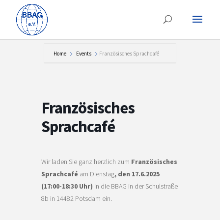
Home
Events
Französisches Sprachcafé
Französisches
Sprachcafé
Wir laden Sie ganz herzlich zum
Französisches
Sprachcafé
am Dienstag
, den 17.6.2025
(17:00-18:30 Uhr)
in die BBAG in der Schulstraße
8b in 14482 Potsdam ein.