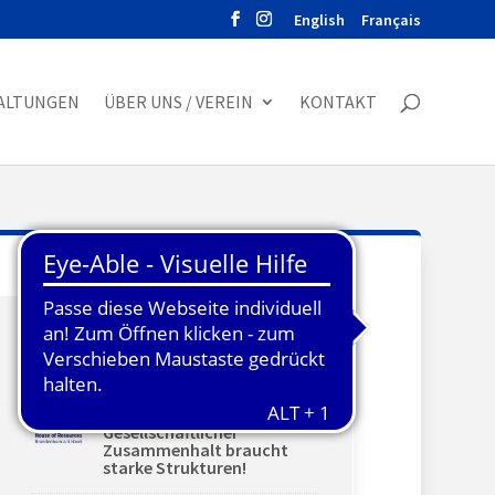
English
Français
ALTUNGEN
ÜBER UNS / VEREIN
KONTAKT
AKTUELLES
House of Resources in
eigener Sache:
Gesellschaftlicher
Zusammenhalt braucht
starke Strukturen!