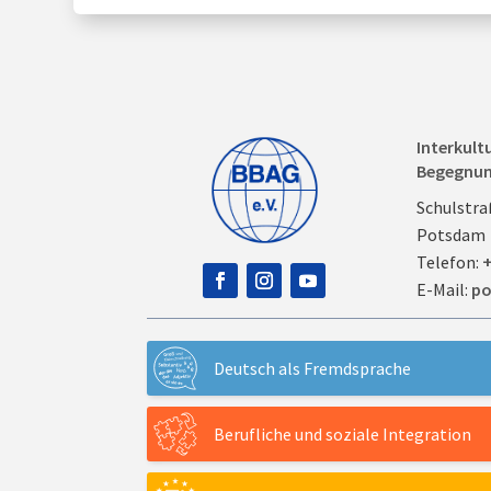
Interkult
Begegnu
Schulstra
Potsdam
Telefon:
+
E-Mail:
po
Deutsch als Fremdsprache
Berufliche und soziale Integration