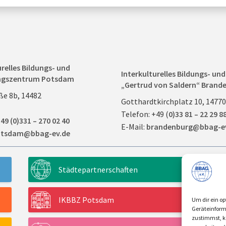
urelles Bildungs- und
Interkulturelles Bildungs- u
ngszentrum Potsdam
„Gertrud von Saldern“ Brande
ße 8b, 14482
Gotthardtkirchplatz 10, 1477
Telefon: +49 (
0)33 81 – 22 29 8
49 (0)331 – 270 02 40
E-Mail:
brandenburg@bbag-e
tsdam@bbag-ev.de
Städtepartnerschaften
IKBBZ Potsdam
Um dir ein op
Geräteinform
zustimmst, kö